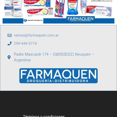
ventas@farmaquen.com.ar
299-446-5774
Padre Mascardi 174 – (Q8302EDZ) Neuquén –
Argentina
Términos y condiciones