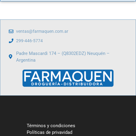
ventas@farmaquen.com.ar
299-446-5774
Padre Mascardi 174 – (Q8302EDZ) Neuquén –
Argentina
Términos y condiciones
Políticas de privavidad