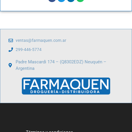
ventas@farmaquen.com.ar
299-446-5774
Padre Mascardi 174 – (Q8302EDZ) Neuquén –
Argentina